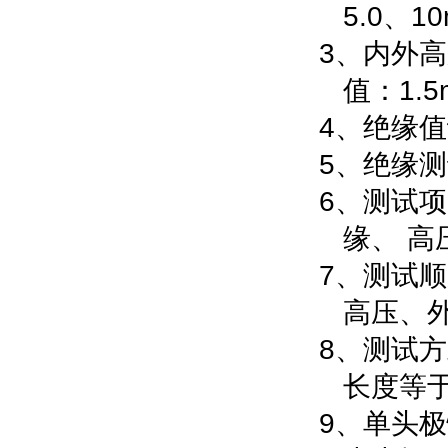
5.0
10
、
3、
内外高
1.
值：
4、
绝缘值
5、
绝缘测
6、
测试项
缘、
高
7、
测试顺
高压、
8、
测试方
长度等
9、
单头极