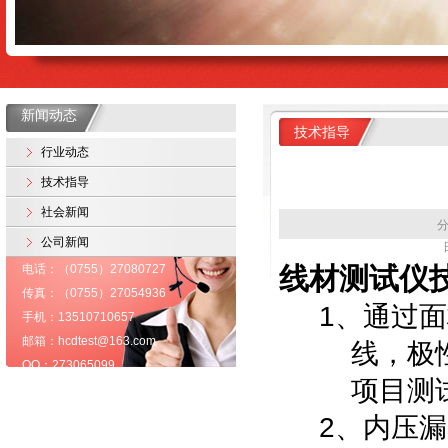
新闻动态
技术指导
行业动态
技术指导
社会新闻
分
公司新闻
日
电话：（0755）27080727
线材测试仪
传真：（0755）27054936
1
、通过面
手机：13510710657
邮箱：hcdtest@163.com
线，极
QQ：273065099
项目测
2、
内压漏